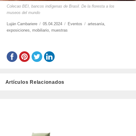
Colecao BEI, bancos indígenas de Brasil. De la floresta a los
museos del mundo
https://www.experimenta.es/author/lujan-
Luján Cambariere
Publicado
05.04.2024
Categorías
Eventos
Etiquetas
artesanía
,
cambariere/
exposiciones
,
mobiliario
el
,
muestras
Artículos Relacionados