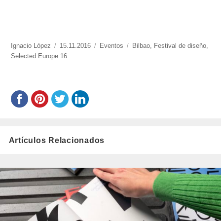
https://www.experimenta.es/author/nacho-
Ignacio López
Publicado
15.11.2016
Categorías
Eventos
Etiquetas
Bilbao
,
Festival de diseño
,
lopez/
Selected Europe 16
el
Artículos Relacionados