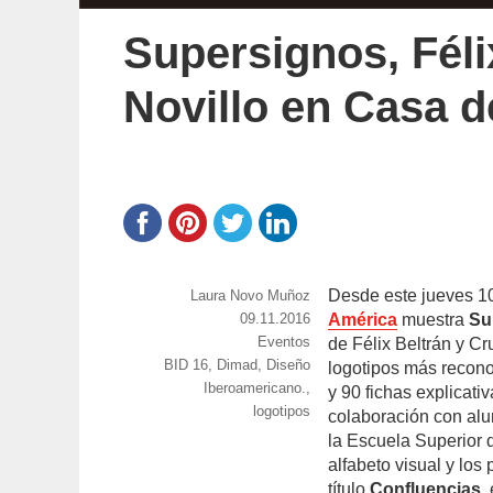
Supersignos, Féli
Novillo en Casa 
Desde este jueves 10
https://www.experimenta.es/author/laura-
Laura Novo Muñoz
novo-
Publicado
09.11.2016
América
muestra
Su
munoz/
el
Categorías
Eventos
de Félix Beltrán y Cr
Etiquetas
BID 16
,
Dimad
,
Diseño
logotipos más recono
Iberoamericano.
,
y 90 fichas explicat
logotipos
colaboración con alu
la Escuela Superior 
alfabeto visual y los 
título
Confluencias
,