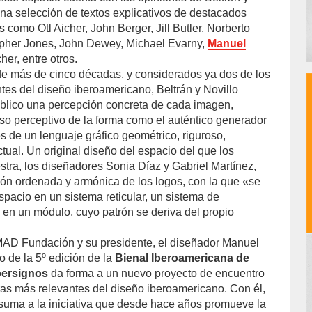
na selección de textos explicativos de destacados
 como Otl Aicher, John Berger, Jill Butler, Norberto
pher Jones, John Dewey, Michael Evarny,
Manuel
er, entre otros.
de más de cinco décadas, y considerados ya dos de los
es del diseño iberoamericano, Beltrán y Novillo
úblico una percepción concreta de cada imagen,
so perceptivo de la forma como el auténtico generador
és de un lenguaje gráfico geométrico, riguroso,
ectual. Un original diseño del espacio del que los
stra, los diseñadores Sonia Díaz y Gabriel Martínez,
ción ordenada y armónica de los logos, con la que «se
 espacio en un sistema reticular, un sistema de
en un módulo, cuyo patrón se deriva del propio
MAD Fundación y su presidente, el diseñador Manuel
o de la 5º edición de la
Bienal Iberoamericana de
ersignos
da forma a un nuevo proyecto de encuentro
uras más relevantes del diseño iberoamericano. Con él,
suma a la iniciativa que desde hace años promueve la