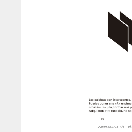
‘Supersignos’ de Fél