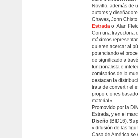
Novillo, además de u
autores y diseñadores
Chaves, John Chisto
Estrada
o Alan Fletch
Con una trayectoria 
máximos representant
quieren acercar al p
potenciando el proce
de significado a trav
funcionalista e intel
comisarios de la mue
destacan la distribu
trata de convertir el
proporciones basado 
material».
Promovido por la DI
Estrada, y en el marc
Diseño
(BID16),
Sup
y difusión de las fig
Casa de América se 