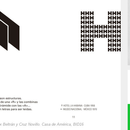
ix Beltrán y Cruz Novillo. Casa de América, BID16