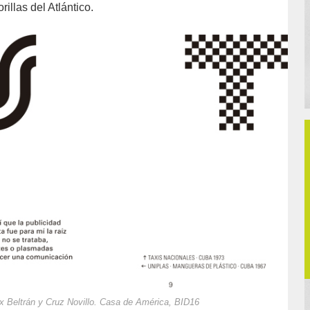
illas del Atlántico.
ix Beltrán y Cruz Novillo. Casa de América, BID16