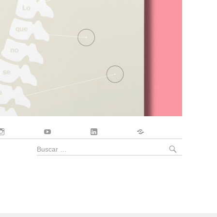
Instagram
YouTube
LinkedIn
Contacto
BUSCA
Buscar
por: