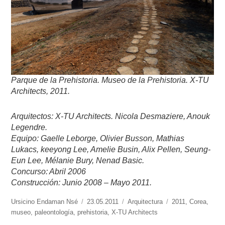
Parque de la Prehistoria. Museo de la Prehistoria. X-TU
Architects, 2011.
Arquitectos: X-TU Architects. Nicola Desmaziere, Anouk
Legendre.
Equipo: Gaelle Leborge, Olivier Busson, Mathias
Lukacs, keeyong Lee, Amelie Busin, Alix Pellen, Seung-
Eun Lee, Mélanie Bury, Nenad Basic.
Concurso: Abril 2006
Construcción: Junio 2008 – Mayo 2011.
https://www.experimenta.es/author/ursicino-
Ursicino Endaman Nsé
Publicado
23.05.2011
Categorías
Arquitectura
Etiquetas
2011
,
Corea
,
endaman-
museo
,
paleontología
,
prehistoria
el
,
X-TU Architects
nse/