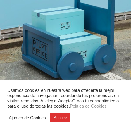
Gráfica y Comunicación
Usamos cookies en nuestra web para ofrecerte la mejor
Pilot Office, la mágica pop-up store de
experiencia de navegación recordando tus preferencias en
Maum para celebrar la palabra escrita
visitas repetidas. Al elegir "Aceptar", das tu consentimiento
para el uso de todas las cookies.
Política de Cookies
El estudio multidisciplinar coreano Maum, ha sido el
encargado de dar vida y personalidad a la primera
Ajustes de Cookies
Aceptar
tienda pop-up en…