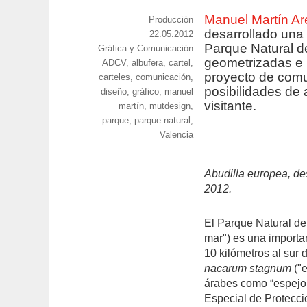
Manuel Martín A
https://www.experimenta.es/author/prod
Producción
desarrollado una 
Publicado
22.05.2012
Parque Natural de
Categorías
Gráfica y Comunicación
el
geometrizadas e i
Etiquetas
ADCV
,
albufera
,
cartel
,
proyecto de com
carteles
,
comunicación
,
posibilidades de 
diseño
,
gráfico
,
manuel
visitante.
martín
,
mutdesign
,
parque
,
parque natural
,
Valencia
Abudilla europea, des
2012.
El Parque Natural de
mar") es una importa
10 kilómetros al sur
nacarum stagnum
("
árabes como “espejo 
Especial de Protecci