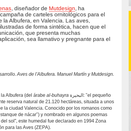
renas
, diseñador de
Mutdesign
, ha
uccion/
campaña de carteles ornitológicos para el
 la Albufera, en Valencia. Las aves,
lustradas de forma sintética, hacen que el
unicación, que presenta muchas
aplicación, sea llamativo y pregnante para el
arrollo. Aves de l'Albufera. Manuel Martín y Mutdesign.
 la Albufera (del árabe
al-buhayra
البحيرة: "el pequeño
nte reserva natural de 21.120 hectáreas, situada a unos
 de la ciudad Valencia. Conocido por los romanos como
estanque de nácar") y nombrado en algunos poemas
del sol”, este humedal fue declarado en 1994 Zona
ón para las Aves (ZEPA).