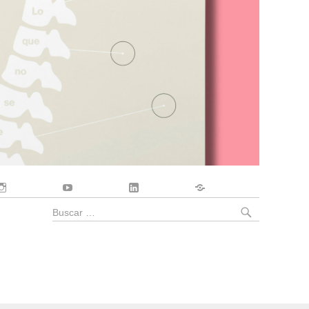
Instagram
YouTube
LinkedIn
Contacto
BUSCA
Buscar
por: