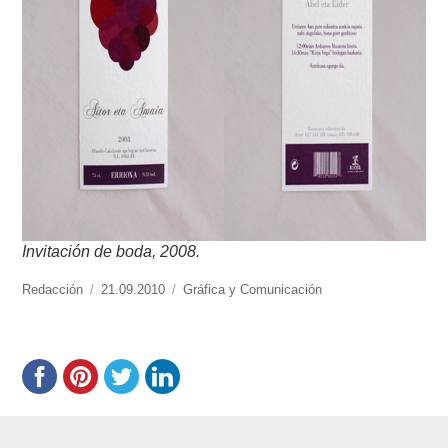
Invitación de boda, 2008.
https://www.experimenta.es/author/redaccion/
Redacción
Publicado
21.09.2010
Categorías
Gráfica y Comunicación
el