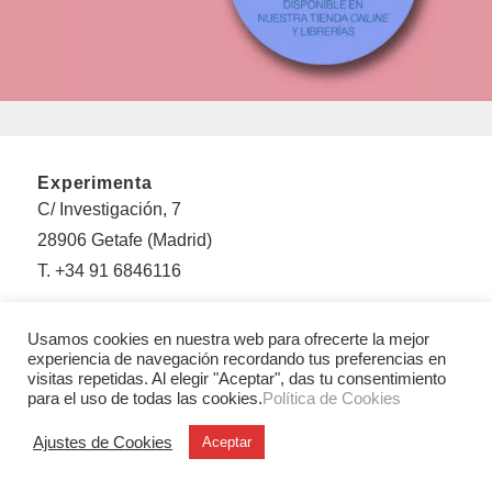
Experimenta
C/ Investigación, 7
28906 Getafe (Madrid)
T. +34 91 6846116
Legales
Usamos cookies en nuestra web para ofrecerte la mejor
Aviso legal
experiencia de navegación recordando tus preferencias en
Condiciones Generales de Uso y Venta
visitas repetidas. Al elegir "Aceptar", das tu consentimiento
para el uso de todas las cookies.
Política de Cookies
Politica de privacidad
Política de cookies
Ajustes de Cookies
Aceptar
Sobre Experimenta