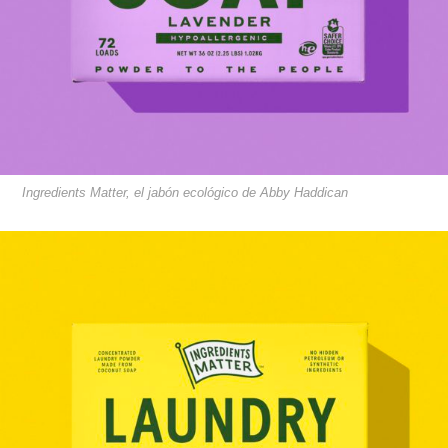
Ingredients Matter, el jabón ecológico de Abby Haddican