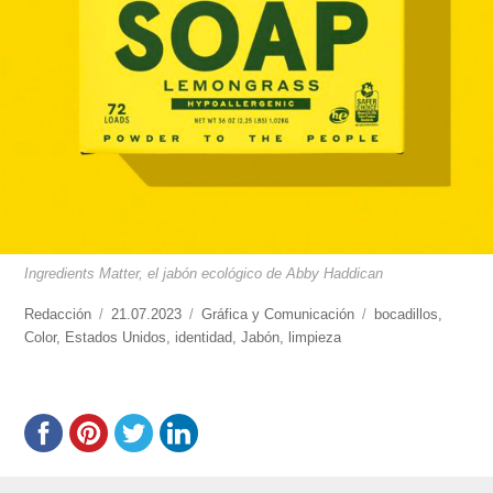
Ingredients Matter, el jabón ecológico de Abby Haddican
https://www.experimenta.es/author/redaccion/
Redacción
Publicado
21.07.2023
Categorías
Gráfica y Comunicación
Etiquetas
bocadillos
,
Color
,
Estados Unidos
el
,
identidad
,
Jabón
,
limpieza