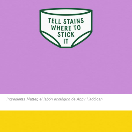
Ingredients Matter, el jabón ecológico de Abby Haddican