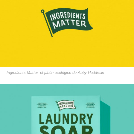
Ingredients Matter, el jabón ecológico de Abby Haddican