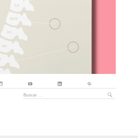
Instagram
YouTube
LinkedIn
Contacto
BUSCA
Buscar
por: