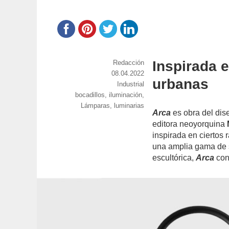
Inspirada e
https://www.experimenta.es/author/red
Redacción
Publicado
08.04.2022
urbanas
el
Categorías
Industrial
Etiquetas
bocadillos
,
iluminación
,
Lámparas
,
luminarias
Arca
es obra del dise
editora neoyorquina
inspirada en ciertos 
una amplia gama de s
escultórica,
Arca
con