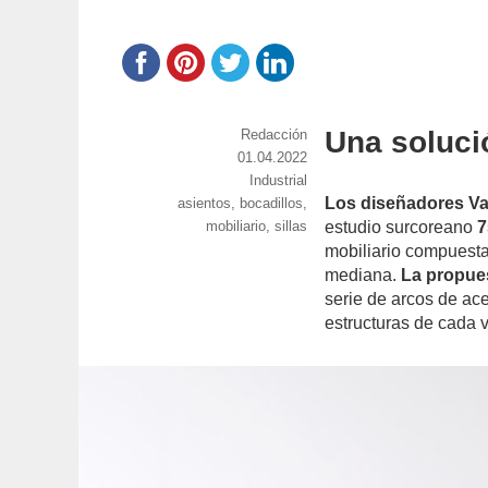
Una soluci
https://www.experimenta.es/author/red
Redacción
Publicado
01.04.2022
el
Categorías
Industrial
Los diseñadores V
Etiquetas
asientos
,
bocadillos
,
mobiliario
,
sillas
estudio surcoreano
7
mobiliario compuesta
mediana.
La propues
serie de arcos de ac
estructuras de cada 