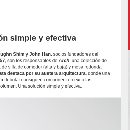
ón simple y efectiva
accion/
aughn Shim y John Han
, socios fundadores del
57
, son los responsables de
Arch
, una colección de
 de silla de comedor (alta y baja) y mesa redonda
ta destaca por su austera arquitectura
, donde una
ero tubular consiguen componer con éxito las
volumen. Una solución simple y efectiva.