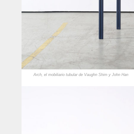
Arch, el mobiliario tubular de Vaughn Shim y John Han