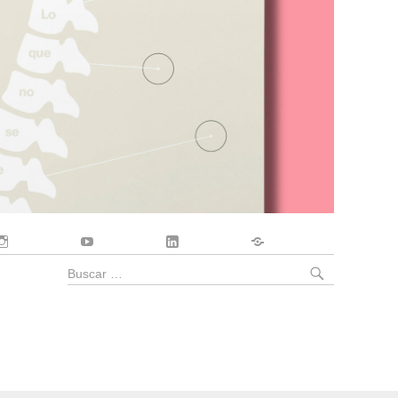
Instagram
YouTube
LinkedIn
Contacto
BUSCA
Buscar
por: