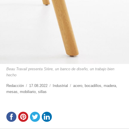
Beau Travail presenta Stère, un banco de diseño, un trabajo bien
hecho
https://www.experimenta.es/author/redaccion/
Redacción
Publicado
17.08.2022
Categorías
Industrial
Etiquetas
acero
,
bocadillos
,
madera
,
mesas
,
mobiliario
el
,
sillas