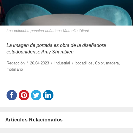
Los coloridos paneles acústicos Marcello Ziliani
La imagen de portada es obra de la diseñadora
estadounidense Amy Shamblen
https://www.experimenta.es/author/redaccion/
Redacción
Publicado
26.04.2023
Categorías
Industrial
Etiquetas
bocadillos
,
Color
,
madera
,
mobiliario
el
Artículos Relacionados