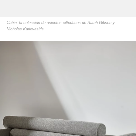
Cabin, la colección de asientos cilíndricos de Sarah Gibson y
Nicholas Karlovasitis