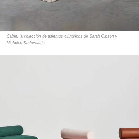
Cabin, la colección de asientos cilíndricos de Sarah Gibson y
Nicholas Karlovasitis