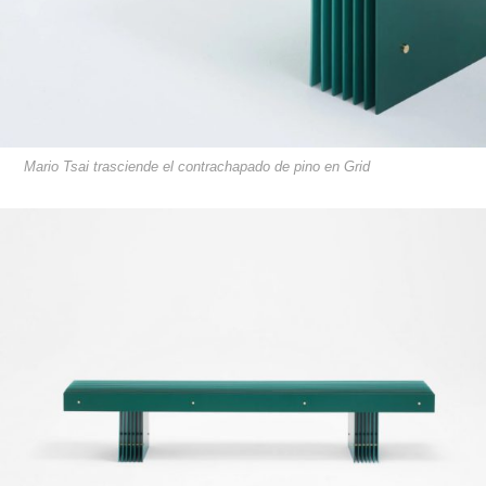
Mario Tsai trasciende el contrachapado de pino en Grid