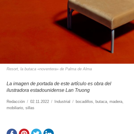
Resort, la butaca «noventera» de Palma de Alma
La imagen de portada de este artículo es obra del
ilustradora estadounidense Lan Truong
https://www.experimenta.es/author/redaccion/
Redacción
Publicado
02.11.2022
Categorías
Industrial
Etiquetas
bocadillos
,
butaca
,
madera
,
mobiliario
,
sillas
el