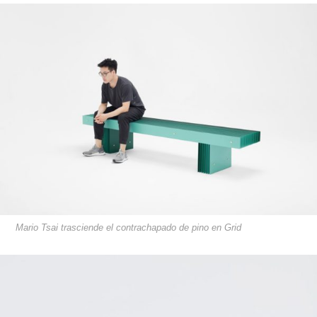
Mario Tsai trasciende el contrachapado de pino en Grid