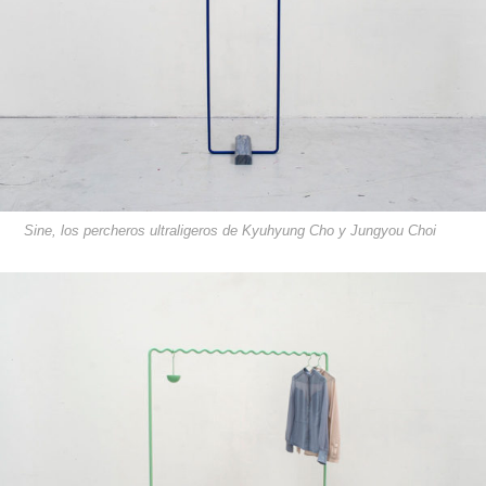
Sine, los percheros ultraligeros de Kyuhyung Cho y Jungyou Choi