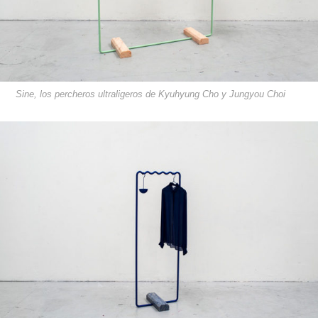
Sine, los percheros ultraligeros de Kyuhyung Cho y Jungyou Choi