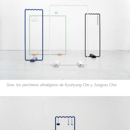
Sine, los percheros ultraligeros de Kyuhyung Cho y Jungyou Choi