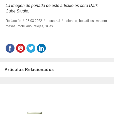
La imagen de portada de este artículo es obra Dark
Cube Studio.
https://www.experimenta.es/author/redaccion/
Redacción
Publicado
28.03.2022
Categorías
Industrial
Etiquetas
asientos
,
bocadillos
,
madera
,
mesas
,
mobiliario
el
,
relojes
,
sillas
Artículos Relacionados