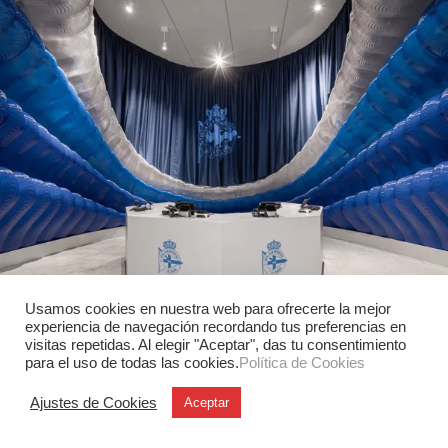
Usamos cookies en nuestra web para ofrecerte la mejor
experiencia de navegación recordando tus preferencias en
Uncategorized
,
Interiorismo
visitas repetidas. Al elegir "Aceptar", das tu consentimiento
Retail deportivo con impresión 3D
para el uso de todas las cookies.
Política de Cookies
La nueva tienda del RC Deportivo convierte el retail en
Ajustes de Cookies
Aceptar
una experiencia espacial mediante impresión 3D,
materiales reciclables e inteligencia…