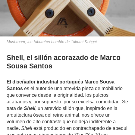
Mushroom, los taburetes bombín de Takumi Kohgei
Shell, el sillón acorazado de Marco
Sousa Santos
El diseñador industrial portugués Marco Sousa
Santos
es el autor de una atrevida pieza de mobiliario
que convence desde la originalidad, los pulcros
acabados y, por supuesto, por su excelsa comodidad. Se
trata de
Shell
, un atrevido sillón que, inspirado en la
arquitectura ósea del reino animal, nos ofrece un
volumen de alto contraste que no deja indiferente a
nadie.
Shell
está producido en contrachapado de abedul
y ostenta unas dimensiones de 70 x 78 x 70 cm.