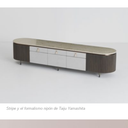
Stripe y el formalismo nipón de Taiju Yamashita