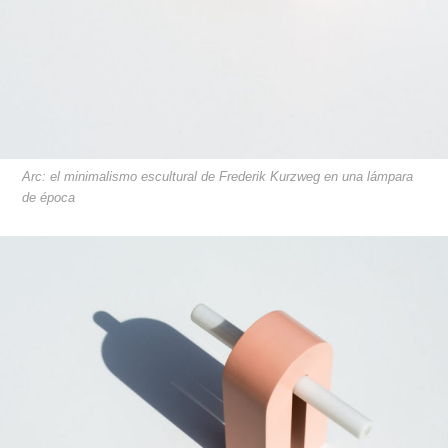
Arc: el minimalismo escultural de Frederik Kurzweg en una lámpara
de época