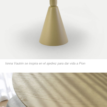
Ionna Vautrin se inspira en el ajedrez para dar vida a Pion