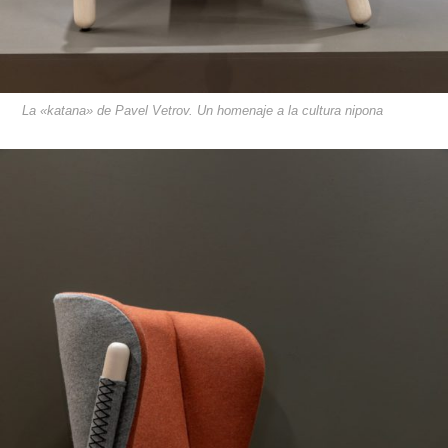
La «katana» de Pavel Vetrov. Un homenaje a la cultura nipona