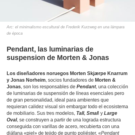
Arc: el minimalismo escultural de Frederik Kurzweg en una lámpara
de época
Pendant, las luminarias de
suspension de Morten & Jonas
Los diseñadores noruegos Morten Skjærpe Knarrum
y Jonas Norheim
, socios fundadores de
Morten &
Jonas
, son los responsables de
Pendant
, una colección
de luminarias de suspensión de líneas esenciales pero
de gran personalidad, ideal para ambientes que
requieran calidez visual sin embargar todo el ecosistema
de mobiliario. Sus tres modelos,
Tall, Smal
l y
Large
Oval
, se construyen a partir de una lograda estructura
conseguida con varillas de acero, recubierta con una
diáfana «piel» de tejido de punto poliéster. «
Pendant