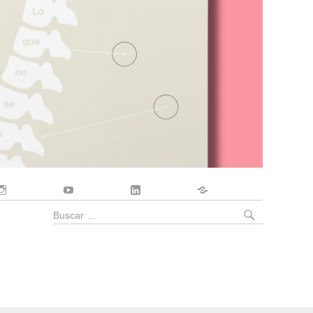
Instagram
YouTube
LinkedIn
Contacto
BUSCA
Buscar
por: