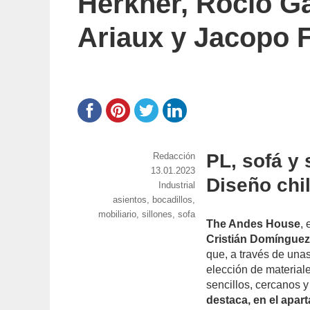
Herkner, Rocío G
Ariaux y Jacopo F
PL, sofá y
https://www.experimenta.es/author/red
Redacción
Publicado
13.01.2023
Diseño chi
el
Categorías
Industrial
Etiquetas
asientos
,
bocadillos
,
mobiliario
,
sillones
,
sofa
The Andes House
, 
Cristián Domíngue
que, a través de una
elección de material
sencillos, cercanos 
destaca, en el apar