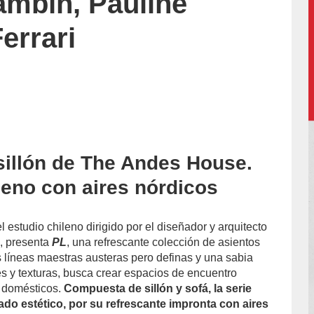
ambín, Pauline
errari
 sillón de The Andes House.
accion/
leno con aires nórdicos
el estudio chileno dirigido por el diseñador y arquitecto
z
, presenta
PL
, una refrescante colección de asientos
s líneas maestras austeras pero definas y una sabia
es y texturas, busca crear espacios de encuentro
y domésticos.
Compuesta de sillón y sofá, la serie
tado estético, por su refrescante impronta con aires