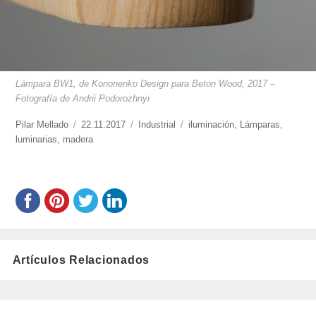
Lámpara BW1, de Kononenko Design para Beton Wood, 2017 –
Fotografía de Andrii Podorozhnyi
https://www.experimenta.es/author/pilar-
Pilar Mellado
Publicado
22.11.2017
Categorías
Industrial
Etiquetas
iluminación
,
Lámparas
,
mellado/
luminarias
,
madera
el
Artículos Relacionados