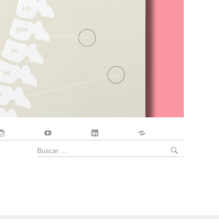
Instagram
YouTube
LinkedIn
Contacto
BUSCA
Buscar
por: