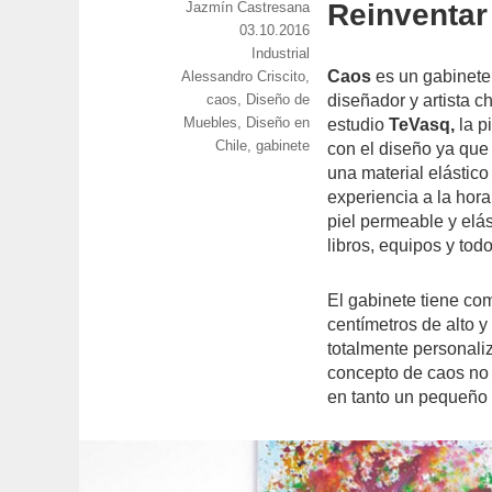
Reinventar
https://www.experimenta.es/author/jazmin-
Jazmín Castresana
castresana/
Publicado
03.10.2016
el
Categorías
Industrial
Caos
es un gabinete
Etiquetas
Alessandro Criscito
,
caos
,
Diseño de
diseñador y artista c
Muebles
,
Diseño en
estudio
TeVasq,
la p
Chile
,
gabinete
con el diseño ya que 
una material elástic
experiencia a la hor
piel permeable y elás
libros, equipos y todo
El gabinete tiene co
centímetros de alto 
totalmente personali
concepto de caos no 
en tanto un pequeño 