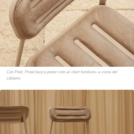
Con Peel, Prowl busca poner coto al «fast furniture» a costa del
cáñamo