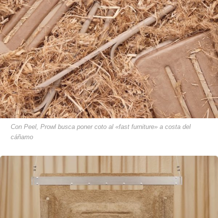
Con Peel, Prowl busca poner coto al «fast furniture» a costa del
cáñamo