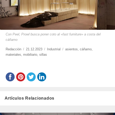
Con Peel, Prowl busca poner coto al «fast furniture» a costa del
cáñamo
https://www.experimenta.es/author/redaccion/
Redacción
Publicado
21.12.2023
Categorías
Industrial
Etiquetas
asientos
,
cáñamo
,
materiales
,
mobiliario
el
,
sillas
Artículos Relacionados