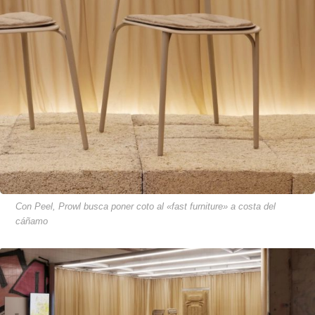
Con Peel, Prowl busca poner coto al «fast furniture» a costa del
cáñamo