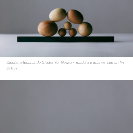
Diseño artesanal de Studio Yo: Newton, madera e imanes con un fin
lúdico