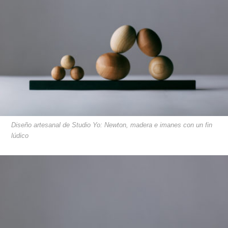
Diseño artesanal de Studio Yo: Newton, madera e imanes con un fin
lúdico