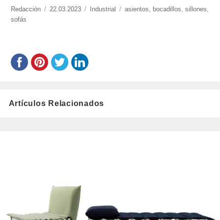
https://www.experimenta.es/author/redaccion/
Redacción
Publicado
22.03.2023
Categorías
Industrial
Etiquetas
asientos
,
bocadillos
,
sillones
,
sofás
el
Artículos Relacionados