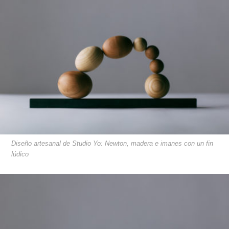
Diseño artesanal de Studio Yo: Newton, madera e imanes con un fin
lúdico