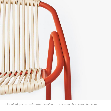
DoñaPakyta: sofisticada, familiar,… una silla de Carlos Jiménez