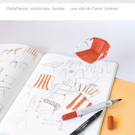
DoñaPakyta: sofisticada, familiar,… una silla de Carlos Jiménez