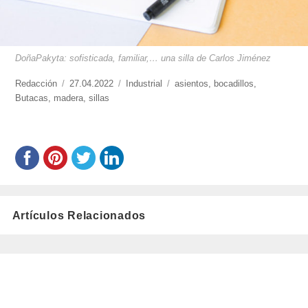
DoñaPakyta: sofisticada, familiar,… una silla de Carlos Jiménez
https://www.experimenta.es/author/redaccion/
Redacción
Publicado
27.04.2022
Categorías
Industrial
Etiquetas
asientos
,
bocadillos
,
Butacas
,
madera
el
,
sillas
Artículos Relacionados