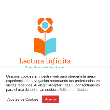
Usamos cookies en nuestra web para ofrecerte la mejor
experiencia de navegación recordando tus preferencias en
Facebook
Twitter
Instagram
visitas repetidas. Al elegir "Aceptar", das tu consentimiento
para el uso de todas las cookies.
Política de Cookies
YouTube
LinkedIn
Contacto
Ajustes de Cookies
Aceptar
BU
Buscar