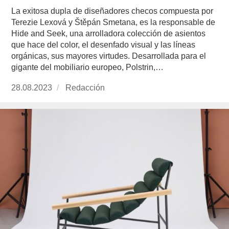
La exitosa dupla de diseñadores checos compuesta por
Terezie Lexová y Štěpán Smetana, es la responsable de
Hide and Seek, una arrolladora colección de asientos
que hace del color, el desenfado visual y las líneas
orgánicas, sus mayores virtudes. Desarrollada para el
gigante del mobiliario europeo, Polstrin,…
Publicado
28.08.2023
https://www.experimenta.es/author/redaccion/
Redacción
el