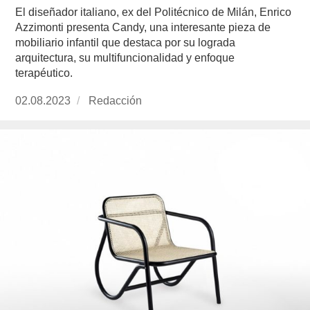
El diseñador italiano, ex del Politécnico de Milán, Enrico
Azzimonti presenta Candy, una interesante pieza de
mobiliario infantil que destaca por su lograda
arquitectura, su multifuncionalidad y enfoque
terapéutico.
Publicado
02.08.2023
https://www.experimenta.es/author/redaccion/
Redacción
el