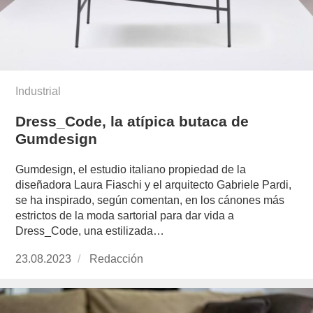
Industrial
Dress_Code, la atípica butaca de
Gumdesign
Gumdesign, el estudio italiano propiedad de la
diseñadora Laura Fiaschi y el arquitecto Gabriele Pardi,
se ha inspirado, según comentan, en los cánones más
estrictos de la moda sartorial para dar vida a
Dress_Code, una estilizada…
Publicado
23.08.2023
https://www.experimenta.es/author/redaccion/
Redacción
el