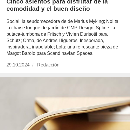
Cinco asientos para disfrutar de la
comodidad y el buen diseño
Social, la seudomecedora de de Marius Myking; Nolita,
la chaise longue de jardín de CMP Design; Spline, la
butaca-tumbona de Fritsch y Vivien Durisotti para
Schütz; Orma, de Andres Higueros. Inesperada,
inspiradora, inapelable; Lola: una refrescante pieza de
Margot Barolo para Scandinavian Spaces.
Publicado
29.10.2024
https://www.experimenta.es/author/redaccion/
Redacción
el