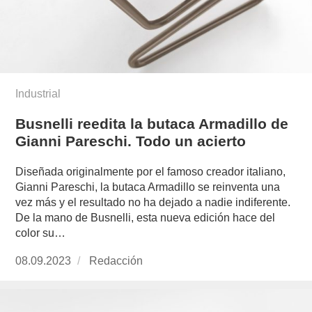
Industrial
Busnelli reedita la butaca Armadillo de
Gianni Pareschi. Todo un acierto
Diseñada originalmente por el famoso creador italiano,
Gianni Pareschi, la butaca Armadillo se reinventa una
vez más y el resultado no ha dejado a nadie indiferente.
De la mano de Busnelli, esta nueva edición hace del
color su…
Publicado
08.09.2023
https://www.experimenta.es/author/redaccion/
Redacción
el