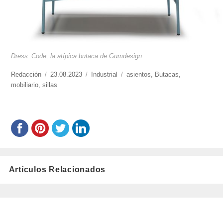
Dress_Code, la atípica butaca de Gumdesign
https://www.experimenta.es/author/redaccion/
Redacción
Publicado
23.08.2023
Categorías
Industrial
Etiquetas
asientos
,
Butacas
,
mobiliario
,
sillas
el
Artículos Relacionados