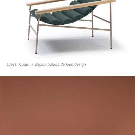
Dress_Code, la atípica butaca de Gumdesign