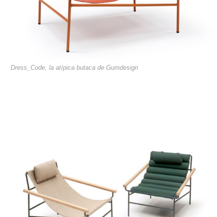
Dress_Code, la atípica butaca de Gumdesign