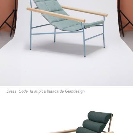
Dress_Code, la atípica butaca de Gumdesign