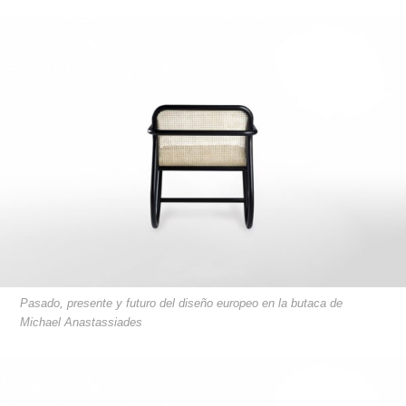
Pasado, presente y futuro del diseño europeo en la butaca de
Michael Anastassiades