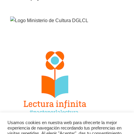
Usamos cookies en nuestra web para ofrecerte la mejor
experiencia de navegación recordando tus preferencias en
Facebook
Twitter
Instagram
visitas repetidas. Al elegir "Aceptar", das tu consentimiento