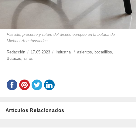
Pasado, presente y futuro del diseño europeo en la butaca de
Michael Anastassiades
https://www.experimenta.es/author/redaccion/
Redacción
Publicado
17.05.2023
Categorías
Industrial
Etiquetas
asientos
,
bocadillos
,
Butacas
,
sillas
el
Artículos Relacionados