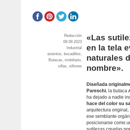
«Las sutil
https://www.experimenta.es/author/red
Redacción
Publicado
08.09.2023
en la tela 
el
Categorías
Industrial
Etiquetas
asientos
,
bocadillos
,
naturales d
Butacas
,
mobiliario
,
nombre».
sillas
,
sillones
Diseñada originalme
Pareschi
, la butaca
ha dejado a nadie in
hace del color su s
arquitectura original,
ese semblante orgáni
posicionarse como un
sutilezas creadas por