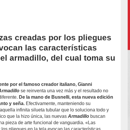
ezas creadas por los pliegues
accion/
evocan las características
el armadillo, del cual toma su
nte por el famoso creador italiano, Gianni
Armadillo
se reinventa una vez más y el resultado no
diferente.
De la mano de Busnelli, esta nueva edición
anto y seña.
Efectivamente, manteniendo su
 aquella infinita silueta tubular que lo soluciona todo y
co que la hizo única, las nuevas
Armadillo
buscan
a pieza de arte funcional de vanguardia. «Las
 los pliegues en la tela evocan las características