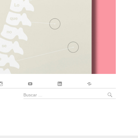
Instagram
YouTube
LinkedIn
Contacto
BUSCA
Buscar
por: