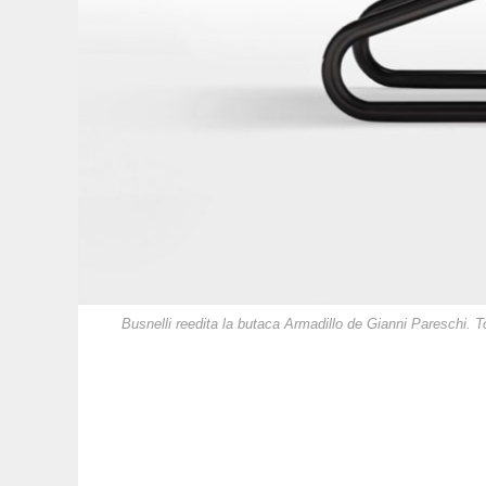
Busnelli reedita la butaca Armadillo de Gianni Pareschi. T