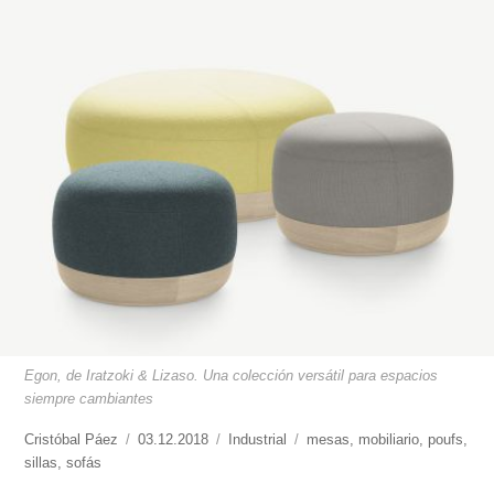
Egon, de Iratzoki & Lizaso. Una colección versátil para espacios
siempre cambiantes
https://www.experimenta.es/author/cristobal-
Cristóbal Páez
Publicado
03.12.2018
Categorías
Industrial
Etiquetas
mesas
,
mobiliario
,
poufs
,
paez/
sillas
,
sofás
el