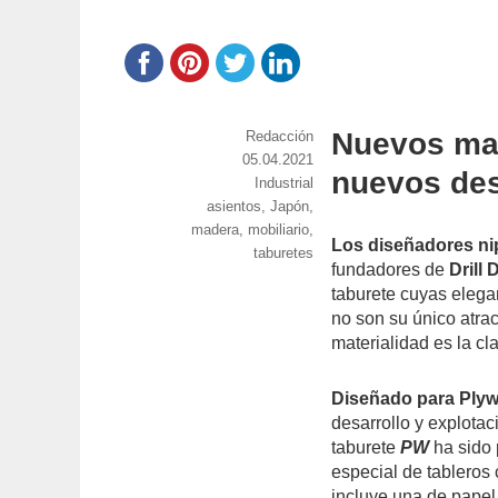
Nuevos mat
https://www.experimenta.es/author/red
Redacción
Publicado
05.04.2021
nuevos des
el
Categorías
Industrial
Etiquetas
asientos
,
Japón
,
madera
,
mobiliario
,
Los diseñadores ni
taburetes
fundadores de
Drill
taburete cuyas elegan
no son su único atrac
materialidad es la cl
Diseñado para Ply
desarrollo y explotac
taburete
PW
ha sido
especial de tableros
incluye una de papel