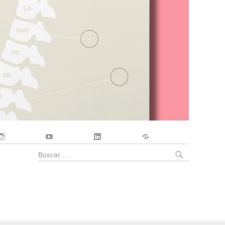
Instagram
YouTube
LinkedIn
Contacto
BUSCA
Buscar
por: