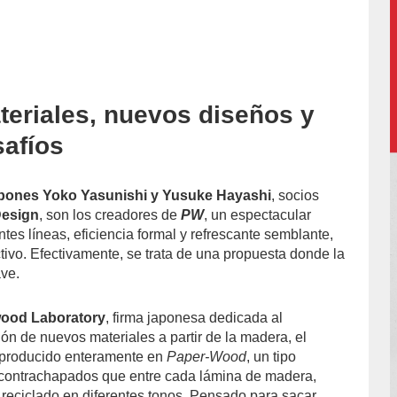
eriales, nuevos diseños y
accion/
afíos
pones Yoko Yasunishi y Yusuke Hayashi
, socios
 Design
, son los creadores de
PW
, un espectacular
tes líneas, eficiencia formal y refrescante semblante,
tivo. Efectivamente, se trata de una propuesta donde la
ave.
wood Laboratory
, firma japonesa dedicada al
ión de nuevos materiales a partir de la madera, el
 producido enteramente en
Paper-Wood
, un tipo
 contrachapados que entre cada lámina de madera,
 reciclado en diferentes tonos. Pensado para sacar