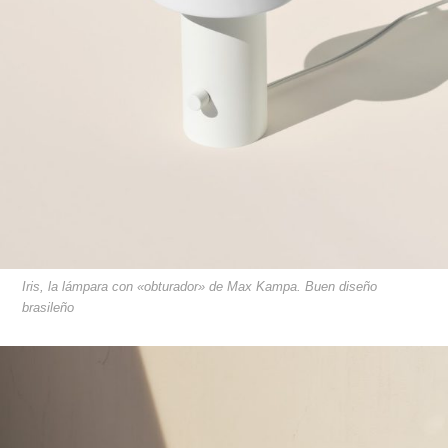
Iris, la lámpara con «obturador» de Max Kampa. Buen diseño
brasileño