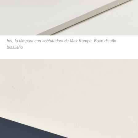
Iris, la lámpara con «obturador» de Max Kampa. Buen diseño
brasileño