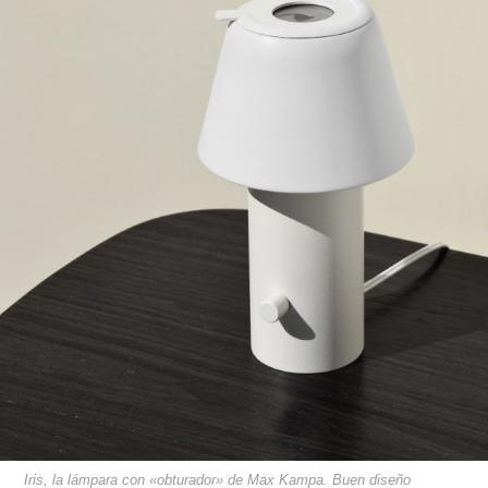
Iris, la lámpara con «obturador» de Max Kampa. Buen diseño