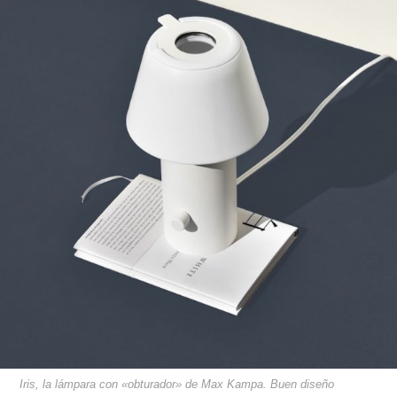
Iris, la lámpara con «obturador» de Max Kampa. Buen diseño