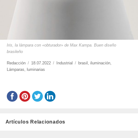
Iris, la lámpara con «obturador» de Max Kampa. Buen diseño
brasileño
https://www.experimenta.es/author/redaccion/
Redacción
Publicado
18.07.2022
Categorías
Industrial
Etiquetas
brasil
,
iluminación
,
Lámparas
,
luminarias
el
Artículos Relacionados