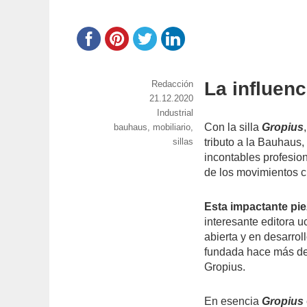
La influen
https://www.experimenta.es/author/red
Redacción
Publicado
21.12.2020
el
Categorías
Industrial
Con la silla
Gropius
Etiquetas
bauhaus
,
mobiliario
,
sillas
tributo a la Bauhaus, 
incontables profesio
de los movimientos c
Esta impactante pie
interesante editora 
abierta y en desarrol
fundada hace más de 
Gropius.
En esencia
Gropius