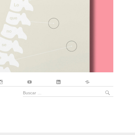
Instagram
YouTube
LinkedIn
Contacto
BUSCA
Buscar
por: