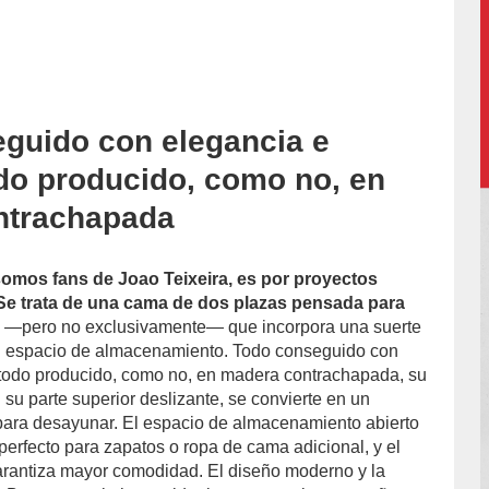
guido con elegancia e
accion/
odo producido, como no, en
ntrachapada
omos fans de Joao Teixeira, es por proyectos
 Se trata de una cama de dos plazas pensada para
s
—pero no exclusivamente— que incorpora una suerte
un espacio de almacenamiento. Todo conseguido con
 todo producido, como no, en madera contrachapada, su
n su parte superior deslizante, se convierte en un
r para desayunar. El espacio de almacenamiento abierto
s perfecto para zapatos o ropa de cama adicional, y el
arantiza mayor comodidad. El diseño moderno y la