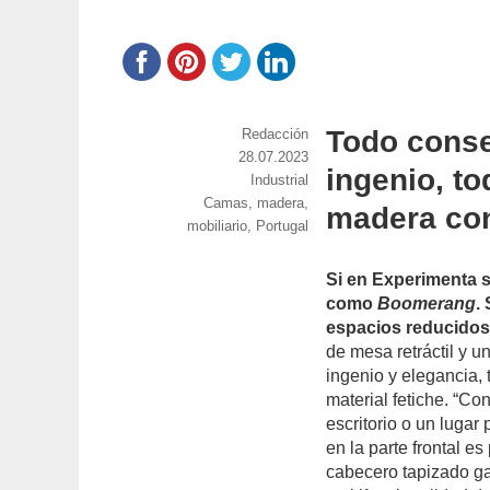
Todo conse
https://www.experimenta.es/author/red
Redacción
Publicado
28.07.2023
ingenio, t
el
Categorías
Industrial
Etiquetas
Camas
,
madera
,
madera co
mobiliario
,
Portugal
Si en Experimenta s
como
Boomerang
.
espacios reducido
de mesa retráctil y 
ingenio y elegancia,
material fetiche. “Co
escritorio o un luga
en la parte frontal e
cabecero tapizado g