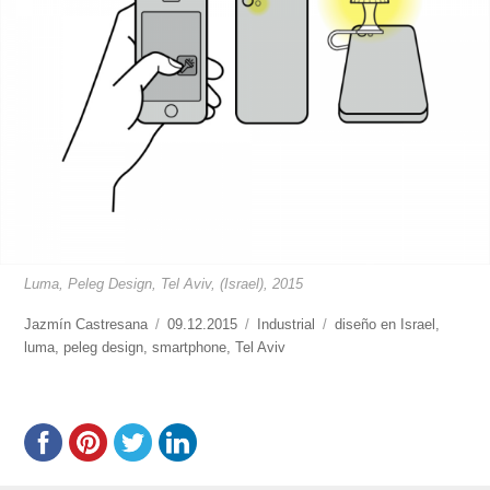
Luma, Peleg Design, Tel Aviv, (Israel), 2015
https://www.experimenta.es/author/jazmin-
Jazmín Castresana
Publicado
09.12.2015
Categorías
Industrial
Etiquetas
diseño en Israel
,
castresana/
luma
,
peleg design
,
smartphone
el
,
Tel Aviv