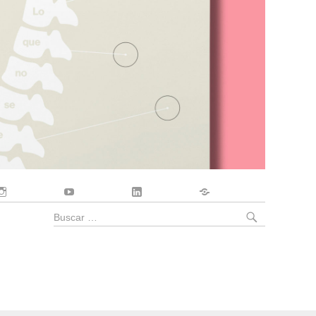
Instagram
YouTube
LinkedIn
Contacto
BUSCA
Buscar
por: