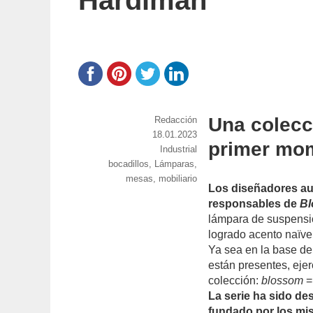
Hardiman
Una colecc
https://www.experimenta.es/author/red
Redacción
Publicado
18.01.2023
primer mo
el
Categorías
Industrial
Etiquetas
bocadillos
,
Lámparas
,
mesas
,
mobiliario
Los diseñadores au
responsables de
B
lámpara de suspensi
logrado acento naïve 
Ya sea en la base de 
están presentes, ejer
colección:
blossom
=
La serie ha sido des
fundado por los mi