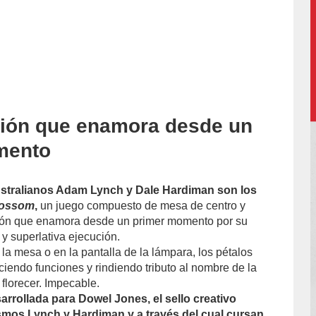
ión que enamora desde un
accion/
mento
stralianos Adam Lynch y Dale Hardiman son los
lossom
,
un juego compuesto de mesa de centro y
ón que enamora desde un primer momento por su
y superlativa ejecución.
la mesa o en la pantalla de la lámpara, los pétalos
ciendo funciones y rindiendo tributo al nombre de la
 florecer. Impecable.
arrollada para Dowel Jones, el sello creativo
smos Lynch y Hardiman y a través del cual cursan