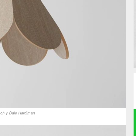
nch y Dale Hardiman