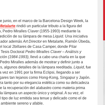
e junio, en el marco de la Barcelona Design Week, la
accion/
Metalarte
rindió un particular tributo a la figura del
, Pedro Miralles Claver (1955-1993) mediante la
reedición de su lámpara de mesa
Liquid
. Una iniciativa
señador además
Art Director
en Metalarte, Ramón Úbeda,
 el local 2billares de Casa Camper, donde Pilar
a Tesis Doctoral
Pedro Miralles Claver – Análisis y
cción (1984-1993)
, llevó a cabo una charla en la que
 Pedro Miralles además de mostrar y definir junto a
os, algunos detalles de la lámpara reeditada.
Liquid
, fue
 vez en 1991 por la firma Eclipsi, llegando a ser
ugares tan lejanos como Hong-Kong, Singapur y Japón.
iza tanto por su elegancia estética como su delicadeza
ue la recuperación del alabastro como materia prima
da lámpara un aspecto único y original. A su vez, el
 tipo de luz emitida sea tenue y delicado como el de
 ambiente sereno y afable.