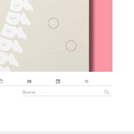
Instagram
YouTube
LinkedIn
Contacto
BUSCA
Buscar
por: