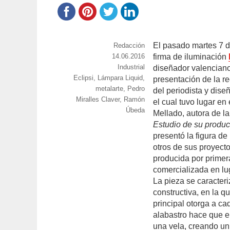
El pasado martes 7 d
https://www.experimenta.es/author/red
Redacción
Publicado
14.06.2016
firma de iluminación
el
Categorías
Industrial
diseñador valenciano
Etiquetas
Eclipsi
,
Lámpara Liquid
,
presentación de la 
metalarte
,
Pedro
del periodista y di
Miralles Claver
,
Ramón
el cual tuvo lugar en
Úbeda
Mellado, autora de l
Estudio de su produ
presentó la figura de
otros de sus proyect
producida por primera
comercializada en l
La pieza se caracter
constructiva, en la q
principal otorga a ca
alabastro hace que el
una vela, creando un