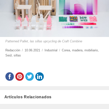
Patterned Pallet, las sillas upcycling de Craft Combine
https://www.experimenta.es/author/redaccion/
Redacción
Publicado
10.06.2021
Categorías
Industrial
Etiquetas
Corea
,
madera
,
mobiliario
,
Seúl
,
sillas
el
Artículos Relacionados