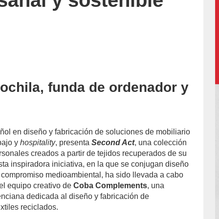
esanal y sostenible
ochila, funda de ordenador y
accion/
añol en diseño y fabricación de soluciones de mobiliario
bajo y
hospitality
, presenta
Second Act
, una colección
onales creados a partir de tejidos recuperados de su
ta inspiradora iniciativa, en la que se conjugan diseño
y compromiso medioambiental, ha sido llevada a cabo
el equipo creativo de
Coba Complements
, una
enciana dedicada al diseño y fabricación de
tiles reciclados.