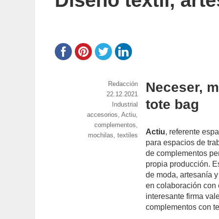
Diseño textil, art
Neceser, m
https://www.experimenta.es/author/red
Redacción
Publicado
22.12.2021
tote bag
el
Categorías
Industrial
Etiquetas
accesorios
,
Actiu
,
complementos
,
Actiu
, referente esp
mochilas
,
textiles
para espacios de tra
de complementos pers
propia producción. Es
de moda, artesanía 
en colaboración con 
interesante firma val
complementos con tex