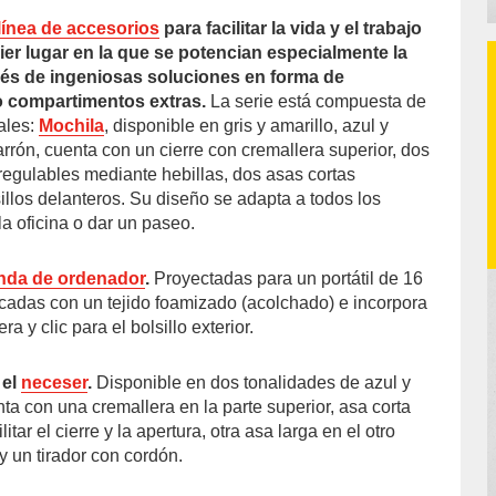
línea de accesorios
para facilitar la vida y el trabajo
ier lugar en la que se potencian especialmente la
vés de ingeniosas soluciones en forma de
o compartimentos extras.
La serie está compuesta de
ales:
Mochila
, disponible en gris y amarillo, azul y
rrón, cuenta con un cierre con cremallera superior, dos
 regulables mediante hebillas, dos asas cortas
illos delanteros. Su diseño se adapta a todos los
la oficina o dar un paseo.
nda de ordenador
.
Proyectadas para un portátil de 16
icadas con un tejido foamizado (acolchado) e incorpora
ra y clic para el bolsillo exterior.
 el
neceser
.
Disponible en dos tonalidades de azul y
enta con una cremallera en la parte superior, asa corta
litar el cierre y la apertura, otra asa larga en el otro
 y un tirador con cordón.