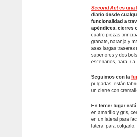
Second Act
es una 
diario desde cualqu
funcionalidad a tra
apéndices, cierres 
cuatro piezas princip
granate, naranja y ma
asas largas traseras
superiores y dos bols
escenarios, para ir a 
Seguimos con la
fu
pulgadas, están fabr
un cierre con cremalle
En tercer lugar está
en amarillo y gris, c
en un lateral para faci
lateral para colgarlo,