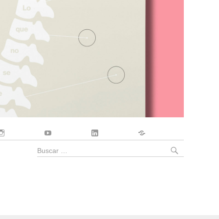
Instagram
YouTube
LinkedIn
Contacto
BUSCA
Buscar
por: