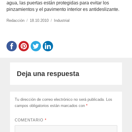
agua, las puertas están protegidas para evitar los
pinzamientos y el pavimento interior es antideslizante.
https://www.experimenta.es/author/redaccion/
Redacción
Publicado
18.10.2010
Categorías
Industrial
el
Deja una respuesta
Tu dirección de correo electrónico no será publicada.
Los
campos obligatorios están marcados con
*
COMENTARIO
*