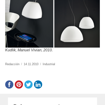
Kudlik, Manuel Vivian, 2010.
https://www.experimenta.es/author/redaccion/
Redacción
Publicado
14.11.2010
Categorías
Industrial
el