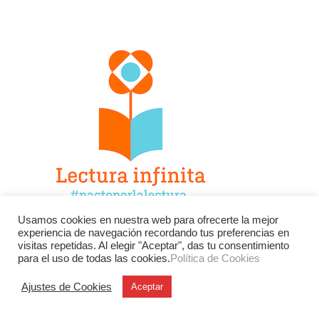
Usamos cookies en nuestra web para ofrecerte la mejor
experiencia de navegación recordando tus preferencias en
Facebook
Twitter
Instagram
visitas repetidas. Al elegir "Aceptar", das tu consentimiento
para el uso de todas las cookies.
Política de Cookies
YouTube
LinkedIn
Contacto
Ajustes de Cookies
Aceptar
BU
Buscar