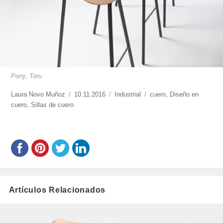
Pony, Toru
https://www.experimenta.es/author/laura-
Laura Novo Muñoz
Publicado
10.11.2016
Categorías
Industrial
Etiquetas
cuero
,
Diseño en
novo-
cuero
,
Sillas de cuero
el
munoz/
Artículos Relacionados