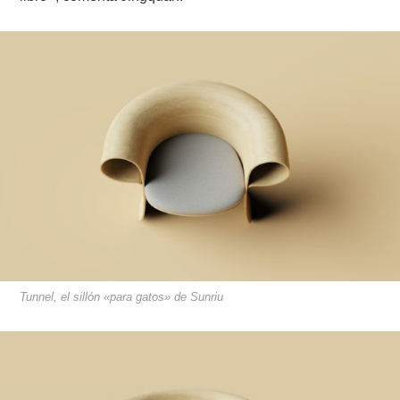
Tunnel, el sillón «para gatos» de Sunriu