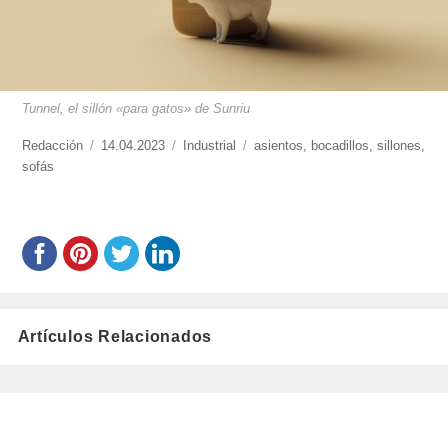
Tunnel, el sillón «para gatos» de Sunriu
https://www.experimenta.es/author/redaccion/
Redacción
Publicado
14.04.2023
Categorías
Industrial
Etiquetas
asientos
,
bocadillos
,
sillones
,
sofás
el
Artículos Relacionados