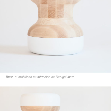
Twist, el mobiliario multifunción de DesignLibero