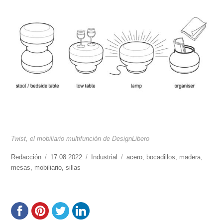
Twist, el mobiliario multifunción de DesignLibero
https://www.experimenta.es/author/redaccion/
Redacción
Publicado
17.08.2022
Categorías
Industrial
Etiquetas
acero
,
bocadillos
,
madera
,
mesas
,
mobiliario
el
,
sillas