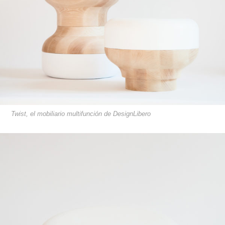
Twist, el mobiliario multifunción de DesignLibero