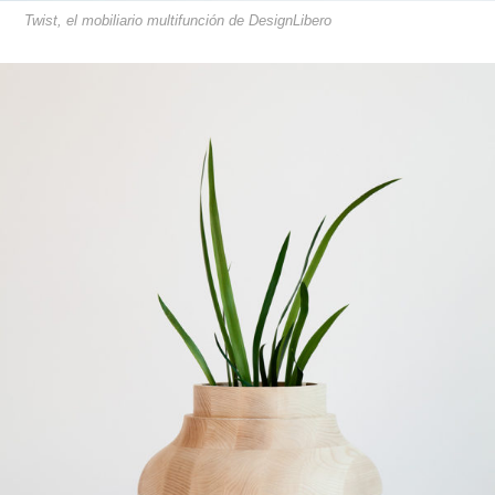
Twist, el mobiliario multifunción de DesignLibero