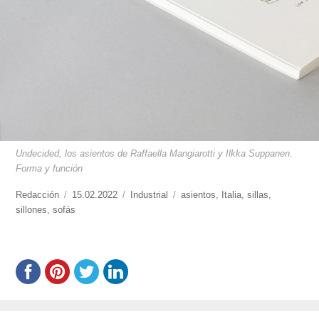
Undecided, los asientos de Raffaella Mangiarotti y Ilkka Suppanen.
Forma y función
https://www.experimenta.es/author/redaccion/
Redacción
Publicado
15.02.2022
Categorías
Industrial
Etiquetas
asientos
,
Italia
,
sillas
,
sillones
,
sofás
el