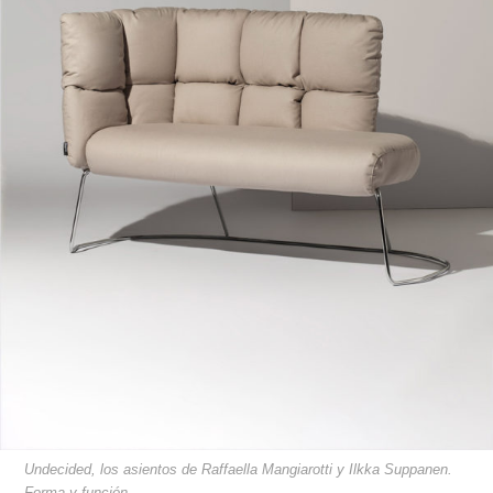
Undecided, los asientos de Raffaella Mangiarotti y Ilkka Suppanen.
Forma y función