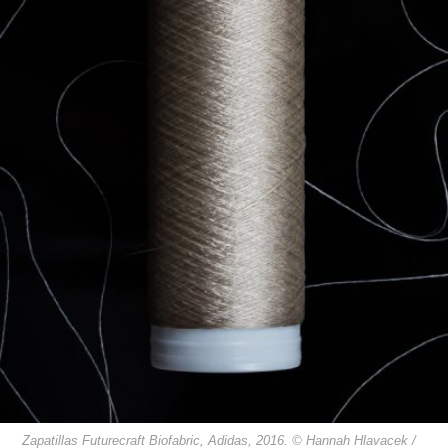
Zapatillas Futurecraft Biofabric, Adidas, 2016. © Hannah Hlavacek /