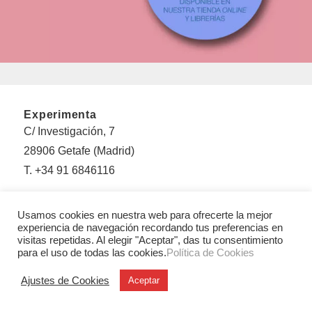
Experimenta
C/ Investigación, 7
28906 Getafe (Madrid)
T. +34 91 6846116
Legales
Aviso legal
Usamos cookies en nuestra web para ofrecerte la mejor
experiencia de navegación recordando tus preferencias en
Condiciones Generales de Uso y Venta
visitas repetidas. Al elegir "Aceptar", das tu consentimiento
para el uso de todas las cookies.
Política de Cookies
Politica de privacidad
Política de cookies
Ajustes de Cookies
Aceptar
Sobre Experimenta