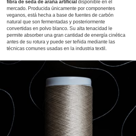
fibra de seda de araña artificial
disponible en el
mercado. Producida únicamente por componentes
veganos, está hecha a base de fuentes de carbón
natural que son fermentadas y posteriormente
convertidas en polvo blanco. Su alta tenacidad le
permite absorber una gran cantidad de energía cinética
antes de su rotura y puede ser teñida mediante las
técnicas comunes usadas en la industria textil.