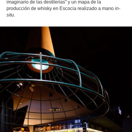
imaginario de las destilerías” y un mapa de la
producción de whisky en Escocia realizado a mano
in-
situ
.