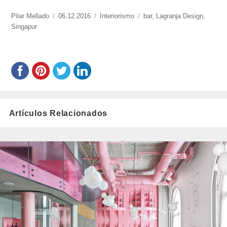
https://www.experimenta.es/author/pilar-
Pilar Mellado
Publicado
06.12.2016
Categorías
Interiorismo
Etiquetas
bar
,
Lagranja Design
,
mellado/
Singapur
el
Artículos Relacionados