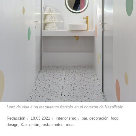
Lenz da vida a un restaurante francés en el corazon de Kazajistán
https://www.experimenta.es/author/redaccion/
Redacción
Publicado
18.03.2021
Categorías
Interiorismo
Etiquetas
bar
,
decoración
,
food
design
,
Kazajistán
el
,
restaurantes
,
rosa