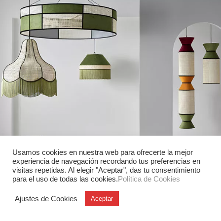
Usamos cookies en nuestra web para ofrecerte la mejor
experiencia de navegación recordando tus preferencias en
visitas repetidas. Al elegir "Aceptar", das tu consentimiento
Artesanía
para el uso de todas las cookies.
Política de Cookies
Luminarias Peralta Vidavi en Canadá
La firma española Peralta Vidavi, especializada desde
Ajustes de Cookies
Aceptar
hace más de cuatro décadas en luminarias artesanales
y personalizables, incorpora sus colecciones…