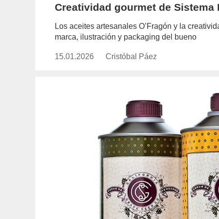
Creatividad gourmet de Sistema
Los aceites artesanales O’Fragón y la creativi
marca, ilustración y packaging del bueno
15.01.2026
Publicado
Cristóbal Páez
https://www.experimenta.es/auth
el
paez/