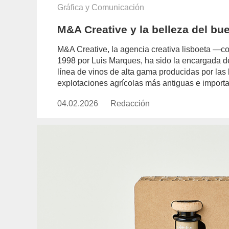
Gráfica y Comunicación
M&A Creative y la belleza del bu
M&A Creative, la agencia creativa lisboeta —c
1998 por Luis Marques, ha sido la encargada de
línea de vinos de alta gama producidas por la
explotaciones agrícolas más antiguas e importa
04.02.2026
Publicado
Redacción
https://www.experimenta.es/aut
el