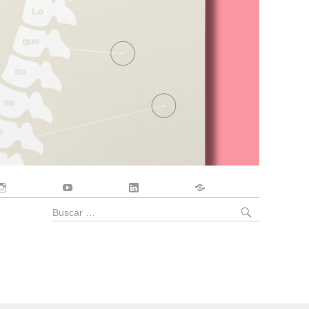
Instagram
YouTube
LinkedIn
Contacto
BUSCA
Buscar
por: