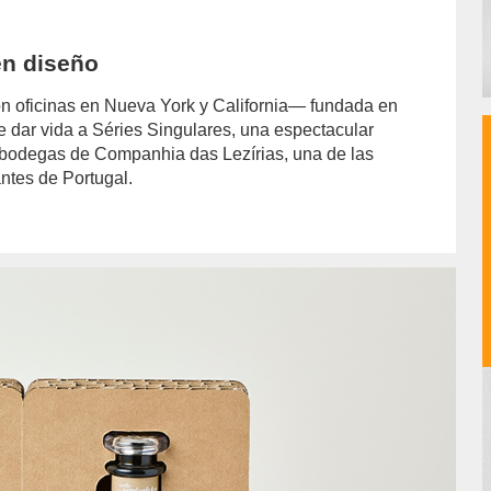
en diseño
on oficinas en Nueva York y California— fundada en
 dar vida a Séries Singulares, una espectacular
s bodegas de Companhia das Lezírias, una de las
ntes de Portugal.
hor/redaccion/