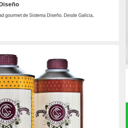
 Diseño
dad gourmet de Sistema Diseño. Desde Galicia,
or/cristobal-