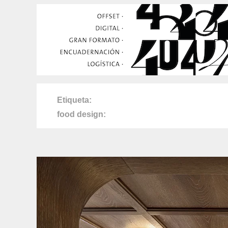
Etiqueta
food design