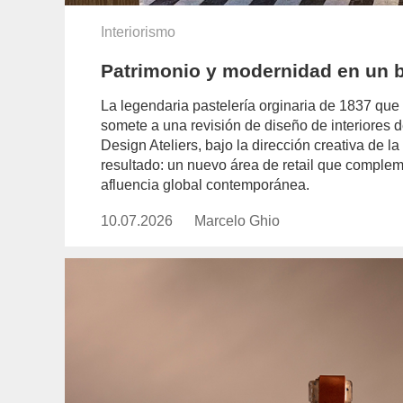
Interiorismo
Patrimonio y modernidad en un 
La legendaria pastelería orginaria de 1837 que
somete a una revisión de diseño de interiores d
Design Ateliers, bajo la dirección creativa de l
resultado: un nuevo área de retail que complemen
afluencia global contemporánea.
10.07.2026
Publicado
Marcelo Ghio
https://www.experimenta.es/aut
el
ghio/