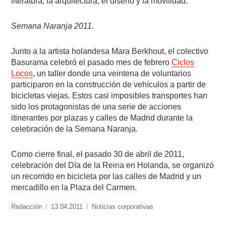
literatura, la arquitectura, el diseño y la movilidad.
Semana Naranja 2011.
Junto a la artista holandesa Mara Berkhout, el colectivo
Basurama celebró el pasado mes de febrero
Ciclos
Locos
, un taller donde una veintena de voluntarios
participaron en la construcción de vehículos a partir de
bicicletas viejas. Estos casi imposibles transportes han
sido los protagonistas de una serie de acciones
itinerantes por plazas y calles de Madrid durante la
celebración de la Semana Naranja.
Como cierre final, el pasado 30 de abril de 2011,
celebración del Día de la Reina en Holanda, se organizó
un recorrido en bicicleta por las calles de Madrid y un
mercadillo en la Plaza del Carmen.
https://www.experimenta.es/author/redaccion/
Redacción
Publicado
13.04.2011
Categorías
Noticias corporativas
el