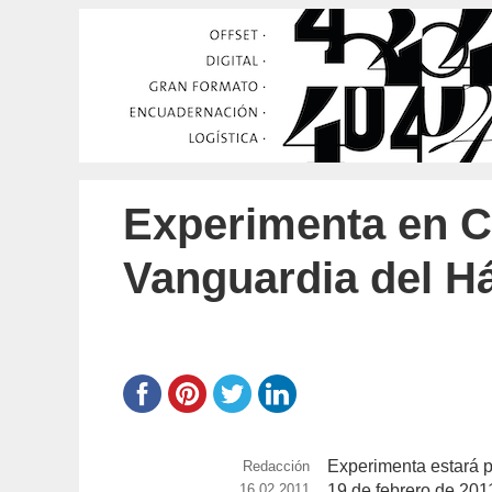
Experimenta en Ca
Vanguardia del Há
Experimenta estará p
https://www.experimenta.es/author/red
Redacción
Publicado
16.02.2011
19 de febrero de 201