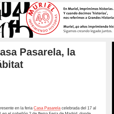
sa Pasarela, la
bitat
resente en la feria
Casa Pasarela
celebrada del 17 al
accion/
1 en el pabellón 2 de Ifema Feria de Madrid, donde