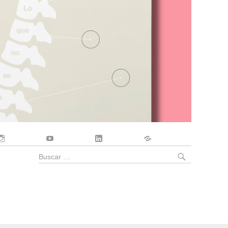
Instagram
YouTube
LinkedIn
Contacto
BUSCA
Buscar
por: