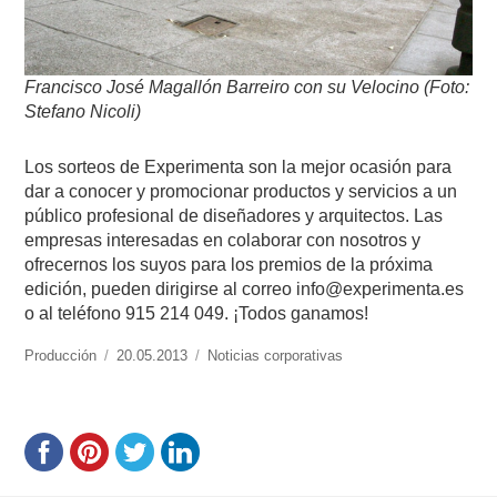
Francisco José Magallón Barreiro con su Velocino (Foto:
Stefano Nicoli)
Los sorteos de Experimenta son la mejor ocasión para
dar a conocer y promocionar productos y servicios a un
público profesional de diseñadores y arquitectos. Las
empresas interesadas en colaborar con nosotros y
ofrecernos los suyos para los premios de la próxima
edición, pueden dirigirse al correo info@experimenta.es
o al teléfono 915 214 049. ¡Todos ganamos!
https://www.experimenta.es/author/produccion/
Producción
Publicado
20.05.2013
Categorías
Noticias corporativas
el