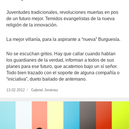
Juventudes tradicionales, revoluciones muertas en pos
de un futuro mejor. Temidos evangelistas de la nueva
religión de la innovación.
La mejor villanía, para la aspirante a “nueva” Burguesía.
No se escuchan gritos. Hay que callar cuando hablan
los guardianes de la verdad, informan a todos de sus
planes para ese futuro, que acatemos bajo un sí señor.
Todo bien trazado con el soporte de alguna compañía o
“iniciativa”, dueto bailado de antemano.
Publicado
13.02.2012
https://www.experimenta.es/author/Gabriel%20Jiménez/
Gabriel Jiménez
el