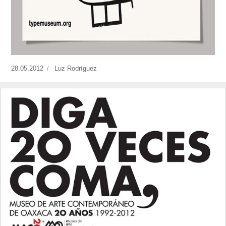
Publicado
28.05.2012
https://www.experimenta.es/author/Luz%20Rodríguez/
Luz Rodríguez
el