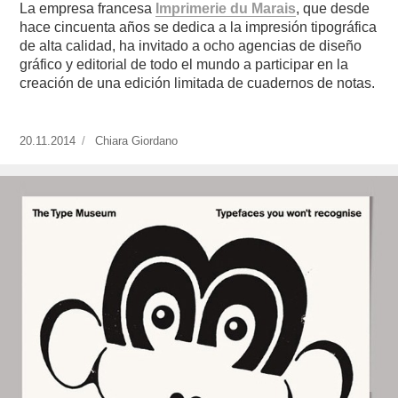
La empresa francesa
Imprimerie du Marais
, que desde
hace cincuenta años se dedica a la impresión tipográfica
de alta calidad, ha invitado a ocho agencias de diseño
gráfico y editorial de todo el mundo a participar en la
creación de una edición limitada de cuadernos de notas.
Publicado
20.11.2014
https://www.experimenta.es/author/chiara-
Chiara Giordano
el
giordano/