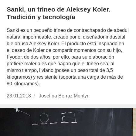
Sanki, un trineo de Aleksey Koler.
Tradición y tecnología
Sanki es un pequeño trineo de contrachapado de abedul
natural impermeable, creado por el diseñador industrial
bielorruso Aleksey Koler. El producto está inspirado en
el deseo de Koler de compartir momentos con su hijo,
Fyodor, de dos años; por ello, para su elaboración
prefiere materiales que hagan que el trineo sea, al
mismo tiempo, liviano (posee un peso total de 3,5
kilogramos) y resistente (soporta una carga de más de
80 kilogramos).
Publicado
23.01.2018
https://www.experimenta.es/author/joselina-
Joselina Berraz Montyn
el
berraz-
montyn/