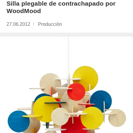
Silla plegable de contrachapado por
WoodMood
Publicado
27.06.2012
https://www.experimenta.es/author/produccion
Producción
el