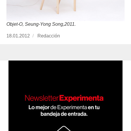
Objet-O, Seung-Yong Song,2011.
Publicado
18.01.2012
https://www.experimenta.es/author/redaccion/
Redacción
el