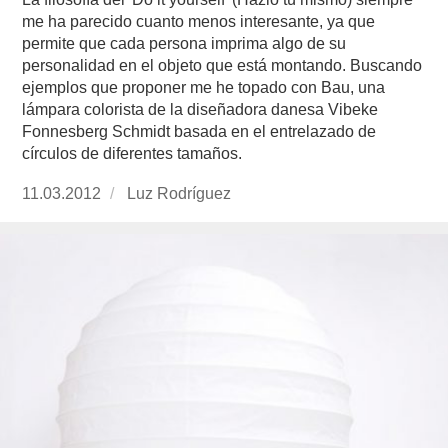
me ha parecido cuanto menos interesante, ya que
permite que cada persona imprima algo de su
personalidad en el objeto que está montando. Buscando
ejemplos que proponer me he topado con Bau, una
lámpara colorista de la diseñadora danesa Vibeke
Fonnesberg Schmidt basada en el entrelazado de
círculos de diferentes tamaños.
Publicado
11.03.2012
https://www.experimenta.es/author/Luz%20Ro
Luz Rodríguez
el