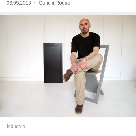
Publicado
03.05.2016
https://www.experimenta.es/author/conchi-
Conchi Roque
el
roque/
Industrial