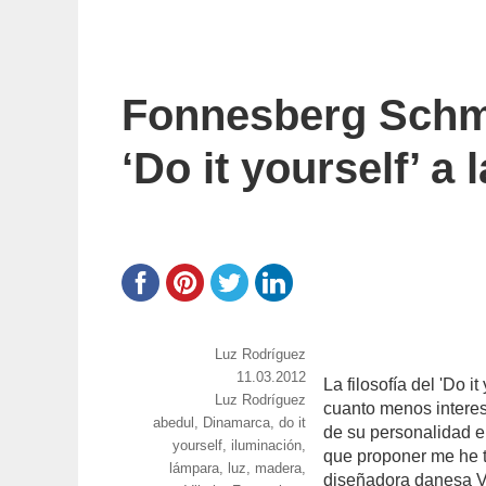
Fonnesberg Schmid
‘Do it yourself’ a
https://www.experimenta.es/author/Luz%2
Luz Rodríguez
Publicado
11.03.2012
La filosofía del 'Do 
Categorías
Luz Rodríguez
el
cuanto menos intere
Etiquetas
abedul
,
Dinamarca
,
do it
de su personalidad 
yourself
,
iluminación
,
que proponer me he t
lámpara
,
luz
,
madera
,
diseñadora danesa V