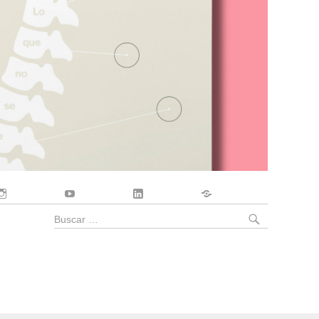
Instagram
YouTube
LinkedIn
Contacto
BUSCA
Buscar
por: