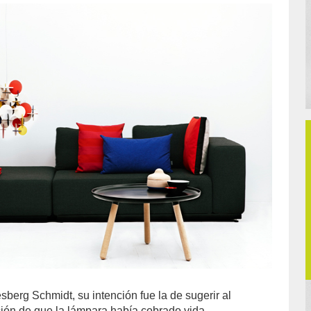
berg Schmidt, su intención fue la de sugerir al
ión de que la lámpara había cobrado vida.